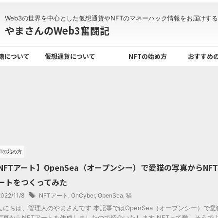
Web3の世界を中心とした仮想通貨やNFTのマネーハック情報をお届けす
やまさんのWeb3奮闘記
書籍について
仮想通貨について
NFTの始め方
おすすめ
FTの始め方
NFTアート】OpenSea（オープンシー）で愛猫の写真からNFT
ートをつくってみた
2022/11/8
NFTアート
,
OnCyber
,
OpenSea
,
猫
んにちは、管理人のやまさんです 本記事ではOpenSea（オープンシー）で愛
写真からNFTアートを作成しましたので紹介いたします NFTって難しそうで