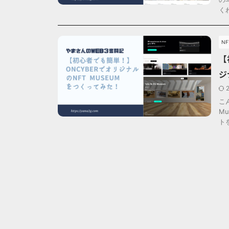
く
N
【
ジ
こ
M
ト