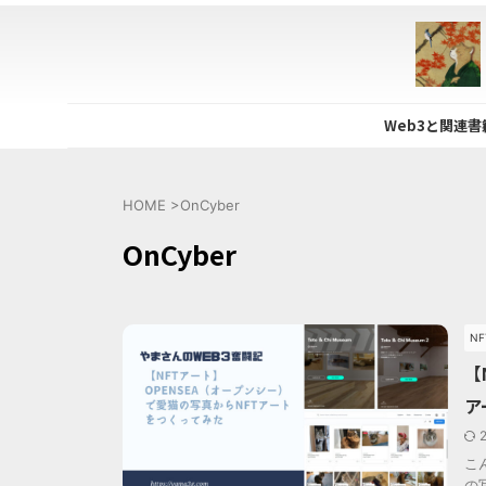
Web3と関連
HOME
>
OnCyber
OnCyber
N
【
ア
こ
の